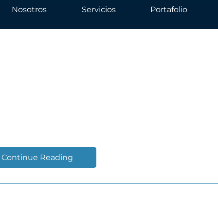
Nosotros
Servicios
Portafolio
EVENTOS PRESENCIALES,
S Y DIGITALES
Continue Reading
ECUTIVOS 2019