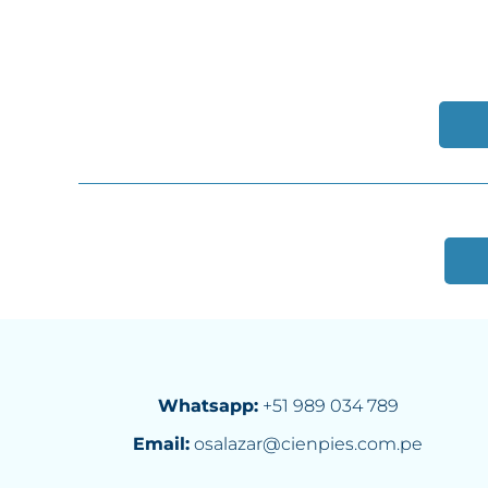
EJEC
Whatsapp:
+51 989 034 789
Email:
osalazar@cienpies.com.pe